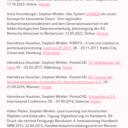
17.10.2023. Online.
Vortrag
Anna Anzenberger, Stephan Winkler. Das System
SAPIKON
als neues
Konzept für konsistente Daten - Von regionalen
Dokumentationstraditionen und dem Generationswechsel in der
feldarchäologischen Datenverarbeitung. Jahrestagung der AG
Römische Kaiserzeit im Barbaricum. 12.05.2022. Online.
Vortrag
Hamidreza Houshiar, Stephan Winkler. POINTO – A low cost solution to
pointcloud processing.
LowCost 3D 2017
, 28. - 29.11.2017, Hafen City
Universität, Hamburg.
Programm
Hamidreza Houshiar, Stephan Winkler. PointoCAD.
16. Oldenburger 3D-
Tage
, 01. - 02.02.2017, Oldenburg.
Poster
Hamidreza Houshiar, Stephan Winkler. PointoCAD.
83. Tagung des
Nordwestdeutschen Verbandes für Altertumsforschung e.V.
, 18. -
21.09.2016, Münster.
Poster
Hamidreza Houshiar, Stephan Winkler. PointoCAD.
Arqueológica 2.0
International Conference, 05. - 07.09.2016, Valencia.
Poster
Volker Platen, Stephan Winkler. Laserscanning von historischen
Objekten und Gebäuden. Tagung: Digitalisierung im Handwerk: 3D-
Druck, die nächste Fertigungs-Revolution. 4. Innovationstag Handwerk
NRW 2015, 22.04.2015, Handwerkskammerbildungszentrum Münster.