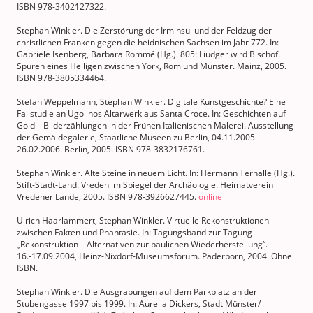
ISBN 978-3402127322.
Stephan Winkler. Die Zerstörung der Irminsul und der Feldzug der
christlichen Franken gegen die heidnischen Sachsen im Jahr 772. In:
Gabriele Isenberg, Barbara Rommé (Hg.). 805: Liudger wird Bischof.
Spuren eines Heiligen zwischen York, Rom und Münster. Mainz, 2005.
ISBN 978-3805334464.
Stefan Weppelmann, Stephan Winkler. Digitale Kunstgeschichte? Eine
Fallstudie an Ugolinos Altarwerk aus Santa Croce. In: Geschichten auf
Gold – Bilderzählungen in der Frühen Italienischen Malerei. Ausstellung
der Gemäldegalerie, Staatliche Museen zu Berlin, 04.11.2005-
26.02.2006. Berlin, 2005. ISBN 978-3832176761.
Stephan Winkler. Alte Steine in neuem Licht. In: Hermann Terhalle (Hg.).
Stift-Stadt-Land. Vreden im Spiegel der Archäologie. Heimatverein
Vredener Lande, 2005. ISBN 978-3926627445.
online
Ulrich Haarlammert, Stephan Winkler. Virtuelle Rekonstruktionen
zwischen Fakten und Phantasie. In: Tagungsband zur Tagung
„Rekonstruktion – Alternativen zur baulichen Wiederherstellung“.
16.-17.09.2004, Heinz-Nixdorf-Museumsforum. Paderborn, 2004. Ohne
ISBN.
Stephan Winkler. Die Ausgrabungen auf dem Parkplatz an der
Stubengasse 1997 bis 1999. In: Aurelia Dickers, Stadt Münster/