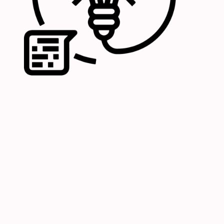
Erfahrung seit 1986
Nutzen Sie unsere Kenntnisse, Erfahrungen und Verbindungen.
Wir sind tätig für Archäologen, Historiker und alle historisch-
geografischen Disziplinen. Wir unterstützen Ihre wissenschaftlichen
Forschungen. Wir beraten Sie und entwickeln für Sie individuelle
Konzepte.