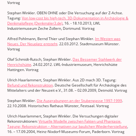
Vortrag
Stephan Winkler. OBEN OHNE oder Die Versuchung auf der Z-Achse.
Tagung:
Von low-cost bis high-tech. 3D-Dokumentation in Archäologie &
Denkmalpflege (Denkmäler3.de)
, 16. - 18.10.2013, LWL
Industriemuseum Zeche Zollern, Dortmund. Vortrag
Alfred Pohlmann, Bernd Thier und Stephan Winkler.
Im Westen was
Neues. Der Neuplatz entsteht
. 22.03.2012. Stadtmuseum Münster.
Vortrag
Olaf Schmidt-Rutsch, Stephan Winkler.
Das Bessemer Stahlwerk der
Henrichshütte
. 24.02.2012. LWL-Industriemuseum, Henrichshütte
Hattingen. Vortrag
Ulrich Haarlammert, Stephan Winkler. Aus 2D mach 3D. Tagung:
Befund und Rekonstruktion
. Deutsche Gesellschaft für Archäologie des
Mittelalters und der Neuzeit e.V., 31.08. – 02.09.2009, Detmold. Vortrag
Stephan Winkler.
Die Ausgrabungen an der Stubengasse 1997-1999
.
22.10.2008. Historisches Rathaus Münster, Festsaal. Vortrag
Ulrich Haarlammert, Stephan Winkler. Die Versuchungen digitaler
Rekonstruktionen:
Virtuelle Modelle zwischen Fakten und Phantasie.
Tagung: Rekonstruktion – Alternativen zur baulichen Wiederherstellung
,
16. – 17.09.2004, Heinz-Nixdorf-Museums-Forum, Paderborn. Vortrag