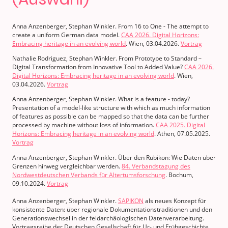
Anna Anzenberger, Stephan Winkler. From 16 to One - The attempt to
create a uniform German data model.
CAA 2026. Digital Horizons:
Embracing heritage in an evolving world
. Wien, 03.04.2026.
Vortrag
Nathalie Rodriguez, Stephan Winkler. From Prototype to Standard –
Digital Transformation from Innovative Tool to Added Value?
CAA 2026.
Digital Horizons: Embracing heritage in an evolving world
. Wien,
03.04.2026.
Vortrag
Anna Anzenberger, Stephan Winkler. What is a feature - today?
Presentation of a model-like structure with which as much information
of features as possible can be mapped so that the data can be further
processed by machine without loss of information.
CAA 2025. Digital
Horizons: Embracing heritage in an evolving world
. Athen, 07.05.2025.
Vortrag
Anna Anzenberger, Stephan Winkler. Über den Rubikon: Wie Daten über
Grenzen hinweg vergleichbar werden.
84. Verbandstagung des
Nordwestdeutschen Verbands für Altertumsforschung
. Bochum,
09.10.2024.
Vortrag
Anna Anzenberger, Stephan Winkler.
SAPIKON
als neues Konzept für
konsistente Daten: über regionale Dokumentationstraditionen und den
Generationswechsel in der feldarchäologischen Datenverarbeitung.
Vortragsreihe der Deutschen Gesellschaft für Ur- und Frühgeschichte.