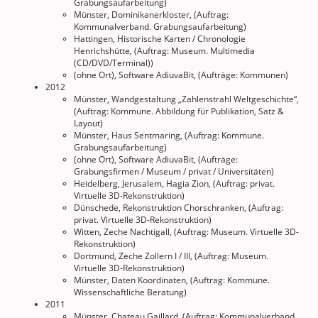
Grabungsaufarbeitung)
Münster, Dominikanerkloster, (Auftrag:
Kommunalverband. Grabungsaufarbeitung)
Hattingen, Historische Karten / Chronologie
Henrichshütte, (Auftrag: Museum. Multimedia
(CD/DVD/Terminal))
(ohne Ort), Software AdiuvaBit, (Aufträge: Kommunen)
2012
Münster, Wandgestaltung „Zahlenstrahl Weltgeschichte“,
(Auftrag: Kommune. Abbildung für Publikation, Satz &
Layout)
Münster, Haus Sentmaring, (Auftrag: Kommune.
Grabungsaufarbeitung)
(ohne Ort), Software AdiuvaBit, (Aufträge:
Grabungsfirmen / Museum / privat / Universitäten)
Heidelberg, Jerusalem, Hagia Zion, (Auftrag: privat.
Virtuelle 3D-Rekonstruktion)
Dünschede, Rekonstruktion Chorschranken, (Auftrag:
privat. Virtuelle 3D-Rekonstruktion)
Witten, Zeche Nachtigall, (Auftrag: Museum. Virtuelle 3D-
Rekonstruktion)
Dortmund, Zeche Zollern I / III, (Auftrag: Museum.
Virtuelle 3D-Rekonstruktion)
Münster, Daten Koordinaten, (Auftrag: Kommune.
Wissenschaftliche Beratung)
2011
Münster, Chateau Gaillard, (Auftrag: Kommunalverband.