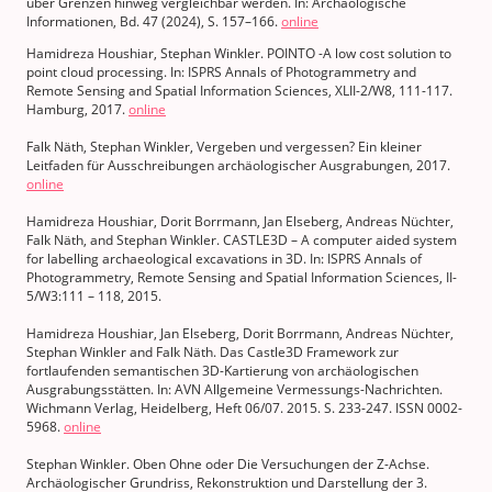
über Grenzen hinweg vergleichbar werden. In: Archäologische
Informationen, Bd. 47 (2024), S. 157–166.
online
Hamidreza Houshiar, Stephan Winkler. POINTO -A low cost solution to
point cloud processing. In: ISPRS Annals of Photogrammetry and
Remote Sensing and Spatial Information Sciences, XLII-2/W8, 111-117.
Hamburg, 2017.
online
Falk Näth, Stephan Winkler, Vergeben und vergessen? Ein kleiner
Leitfaden für Ausschreibungen archäologischer Ausgrabungen, 2017.
online
Hamidreza Houshiar, Dorit Borrmann, Jan Elseberg, Andreas Nüchter,
Falk Näth, and Stephan Winkler. CASTLE3D – A computer aided system
for labelling archaeological excavations in 3D. In: ISPRS Annals of
Photogrammetry, Remote Sensing and Spatial Information Sciences, II-
5/W3:111 – 118, 2015.
Hamidreza Houshiar, Jan Elseberg, Dorit Borrmann, Andreas Nüchter,
Stephan Winkler and Falk Näth. Das Castle3D Framework zur
fortlaufenden semantischen 3D-Kartierung von archäologischen
Ausgrabungsstätten. In: AVN Allgemeine Vermessungs-Nachrichten.
Wichmann Verlag, Heidelberg, Heft 06/07. 2015. S. 233-247. ISSN 0002-
5968.
online
Stephan Winkler. Oben Ohne oder Die Versuchungen der Z-Achse.
Archäologischer Grundriss, Rekonstruktion und Darstellung der 3.