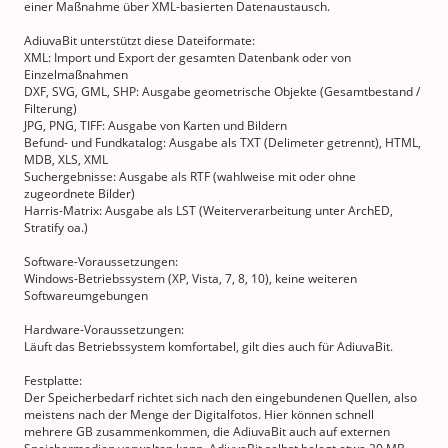
einer Maßnahme über XML-basierten Datenaustausch.
AdiuvaBit unterstützt diese Dateiformate:
XML: Import und Export der gesamten Datenbank oder von
Einzelmaßnahmen
DXF, SVG, GML, SHP: Ausgabe geometrische Objekte (Gesamtbestand /
Filterung)
JPG, PNG, TIFF: Ausgabe von Karten und Bildern
Befund- und Fundkatalog: Ausgabe als TXT (Delimeter getrennt), HTML,
MDB, XLS, XML
Suchergebnisse: Ausgabe als RTF (wahlweise mit oder ohne
zugeordnete Bilder)
Harris-Matrix: Ausgabe als LST (Weiterverarbeitung unter ArchED,
Stratify oa.)
Software-Voraussetzungen:
Windows-Betriebssystem (XP, Vista, 7, 8, 10), keine weiteren
Softwareumgebungen
Hardware-Voraussetzungen:
Läuft das Betriebssystem komfortabel, gilt dies auch für AdiuvaBit.
Festplatte:
Der Speicherbedarf richtet sich nach den eingebundenen Quellen, also
meistens nach der Menge der Digitalfotos. Hier können schnell
mehrere GB zusammenkommen, die AdiuvaBit auch auf externen