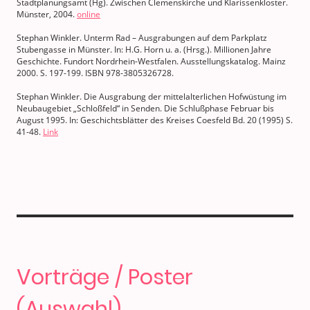
Stadtplanungsamt (Hg). Zwischen Clemenskirche und Klarissenkloster.
Münster, 2004.
online
Stephan Winkler. Unterm Rad – Ausgrabungen auf dem Parkplatz
Stubengasse in Münster. In: H.G. Horn u. a. (Hrsg.). Millionen Jahre
Geschichte. Fundort Nordrhein-Westfalen. Ausstellungskatalog. Mainz
2000. S. 197-199. ISBN 978-3805326728.
Stephan Winkler. Die Ausgrabung der mittelalterlichen Hofwüstung im
Neubaugebiet „Schloßfeld“ in Senden. Die Schlußphase Februar bis
August 1995. In: Geschichtsblätter des Kreises Coesfeld Bd. 20 (1995) S.
41-48.
Link
Vorträge / Poster
(Auswahl)