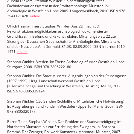
Aurelia Dickers, Stephan Winkler. Ein datenbankgestütztes
Fachinformationssystem in der Stadtarchäologie Münster. In:
Archäologie in Westfalen-Lippe 2009. Langenweißbach, 2010. ISBN 978-
3941171428.
online
Ulrich Haarlammert, Stephan Winkler. Aus 2D mach 3D.
Rekonstruktionsmöglichkeiten archäologisch dokumentierter
Grundrisse. In: Befund und Rekonstruktion. Mitteilungsblatt 22 zur
Sitzung der Deutschen Gesellschaft für Archäologie des Mittelalters
und der Neuzeit e.V. in Detmold, 31.08.-02.09.2009. ISSN-Internet 1619-
1471.
online
Stephan Winkler. Vreden. In: Theiss Archäologieführer Westfalen-Lippe.
Stuttgart, 2008. ISBN 978-3806222180.
Stephan Winkler. Die Stadt Münster: Ausgrabungen an der Stubengasse
(1997-1999). Hrsg. Landschaftsverband Westfalen-Lippe.
(=Denkmalpflege und Forschung in Westfalen, Bd. 41.1). Mainz, 2008.
ISBN 978-3805339124.
Stephan Winkler. 536 Senden (Schloßfeld, Mittelalterliche Hofwüstung).
In: Ausgrabungen und Funde in Westfalen-Lippe 10. Mainz, 2007. ISBN
978-3805320177.
Bernd Thier, Stephan Winkler. Das Problem der Stadtverteidigung im
Nordosten Münsters bis zur Errichtung des Zwingers. In: Barbara
Rommé. Der Zwinger, Bollwerk-Kunstwerk-Mahnmal. Münster, 2007.