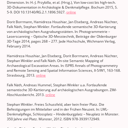
Dimension. In: H.-J. Przybilla, et al. (Hrsg.), Von low-cost bis high-tech.
3D-Dokumentation in Archäologie & Denkmalpflege. Bochum 2015, S.
5-9. DOI 10.13140/RG.2.1.1896.5927.
online
Dorit Borrmann, Hamidreza Houshiar, Jan Elseberg, Andreas Nüchter,
Falk Näth, Stephan Winkler. Fortlaufende semantische 3D-Kartierung
von archäologischen Ausgrabungsstätten. In: Photogrammetrie –
Laserscanning – Optische 3D-Messtechnik, Beiträge der Oldenburger
3D-Tage 2014, pages 268 – 277. Jade Hochschule, Wichmann Verlag,
February 2014.
Hamidreza Houshiar, Jan Elseberg, Dorit Borrmann, Andreas Nüchter,
Stephan Winkler and Falk Näth. On-site Semantic Mapping of
Archaeological Excavation Areas. In: ISPRS Annals of Photogrammetry
and Remote Sensing and Spatial Information Sciences, II-5/W1, 163-168.
Strasbourg, 2013.
online
Falk Näth, Andreas Hummel, Stephan Winkler u.a. Fortlaufende
semantische 3D-Kartierung auf archäologischen Ausgrabungen. ZIM-
Abschlussbericht. 2013.
online
Stephan Winkler. Freies Schussfeld, aber kein freier Platz. Die
Befestigungen im Mittelalter und in der Frühen Neuzeit. In: LWL-
Denkmalpflege, Schlossplatz – Hindenburgplatz – Neuplatz in Münster.
350 Jahre viel Platz. Münster, 2012. ISBN 978-3939172949.